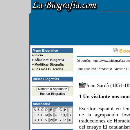
Biogr
Menú Biográfico
»
Inicio
»
Añadir mi Biografia
Dirección:
https://www.labiografia.co
»
Modificar Biografía
Lecturas: 938 : Envios: 0 : Votos: 41 :
»
Las más Buscadas
Busca Biografías
Joan Sardà (1851-18
1 Un visitante nos com
Abecedario
Escritor español en le
A
B
C
D
E
F
G
H
I
de la agrupación Jov
J
K
L
M
N
O
P
Q
R
traducciones de Horacio
S
T
U
V
W
X
Y
Z
#
del ensayo El catalanism