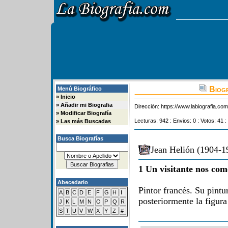
Biogr
Menú Biográfico
»
Inicio
»
Añadir mi Biografia
Dirección:
https://www.labiografia.co
»
Modificar Biografía
Lecturas: 942 : Envios: 0 : Votos: 41 :
»
Las más Buscadas
Busca Biografías
Jean Helión (1904-19
1 Un visitante nos com
Abecedario
Pintor francés. Su pintu
A
B
C
D
E
F
G
H
I
posteriormente la figura
J
K
L
M
N
O
P
Q
R
S
T
U
V
W
X
Y
Z
#