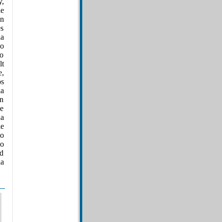
y,
de
en
es
la
jo
mo
lt
e,
os
la
un
de
na
ie
to
no
ud
la