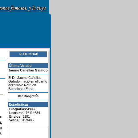
PUBLICIDAD
Última Votada
Jaume Cañellas Galindo
El Dr. Jaume Cañellas
Galindo, nació en el barrio
del “Poble Nou” en
Barcelona (Espa...
Ver Biografía
Estadísticas
Biografías:
49860
Lecturas:
76114634
Su
Envios:
3191
Votos:
3159405
a,
su
s.