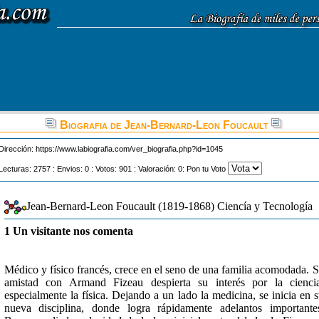
Biografia de Jean-Bernard-Leon Foucault
Dirección:
https://www.labiografia.com/ver_biografia.php?id=1045
Lecturas: 2757 : Envios: 0 : Votos: 901 : Valoración: 0: Pon tu Voto
Jean-Bernard-Leon Foucault (1819-1868) Ciencía y Tecnología
1 Un visitante nos comenta
Médico y físico francés, crece en el seno de una familia acomodada. 
amistad con Armand Fizeau despierta su interés por la cienci
especialmente la física. Dejando a un lado la medicina, se inicia en 
nueva disciplina, donde logra rápidamente adelantos importante