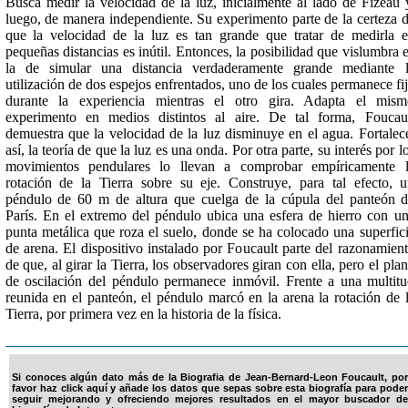
Busca medir la velocidad de la luz, inicialmente al lado de Fizeau 
luego, de manera independiente. Su experimento parte de la certeza 
que la velocidad de la luz es tan grande que tratar de medirla 
pequeñas distancias es inútil. Entonces, la posibilidad que vislumbra 
la de simular una distancia verdaderamente grande mediante 
utilización de dos espejos enfrentados, uno de los cuales permanece fi
durante la experiencia mientras el otro gira. Adapta el mis
experimento en medios distintos al aire. De tal forma, Foucau
demuestra que la velocidad de la luz disminuye en el agua. Fortalec
así, la teoría de que la luz es una onda. Por otra parte, su interés por l
movimientos pendulares lo llevan a comprobar empíricamente 
rotación de la Tierra sobre su eje. Construye, para tal efecto, 
péndulo de 60 m de altura que cuelga de la cúpula del panteón 
París. En el extremo del péndulo ubica una esfera de hierro con u
punta metálica que roza el suelo, donde se ha colocado una superfic
de arena. El dispositivo instalado por Foucault parte del razonamien
de que, al girar la Tierra, los observadores giran con ella, pero el pla
de oscilación del péndulo permanece inmóvil. Frente a una multit
reunida en el panteón, el péndulo marcó en la arena la rotación de 
Tierra, por primera vez en la historia de la física.
Si conoces algún dato más de la Biografia de Jean-Bernard-Leon Foucault, por
favor haz click aquí y añade los datos que sepas sobre esta biografía para poder
seguir mejorando y ofreciendo mejores resultados en el mayor buscador de