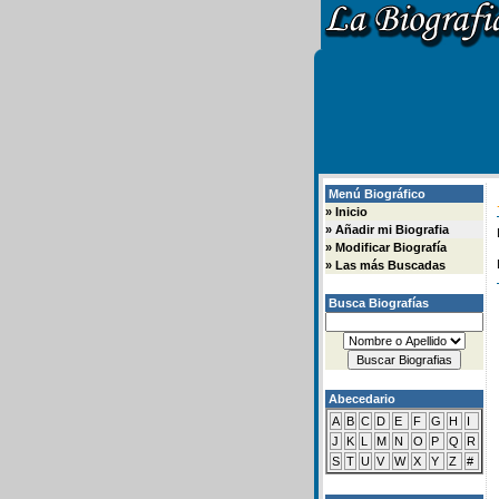
Menú Biográfico
»
Inicio
»
Añadir mi Biografia
»
Modificar Biografía
»
Las más Buscadas
Busca Biografías
Abecedario
A
B
C
D
E
F
G
H
I
J
K
L
M
N
O
P
Q
R
S
T
U
V
W
X
Y
Z
#