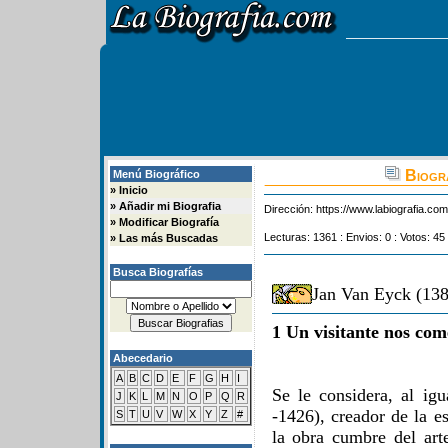
Biogra
Menú Biográfico
»
Inicio
»
Añadir mi Biografia
Dirección:
https://www.labiografia.co
»
Modificar Biografía
Lecturas: 1361 : Envios: 0 : Votos: 45
»
Las más Buscadas
Busca Biografías
Jan Van Eyck (138
1 Un visitante nos com
Abecedario
A
B
C
D
E
F
G
H
I
Se le considera, al i
J
K
L
M
N
O
P
Q
R
-1426), creador de la 
S
T
U
V
W
X
Y
Z
#
la obra cumbre del art