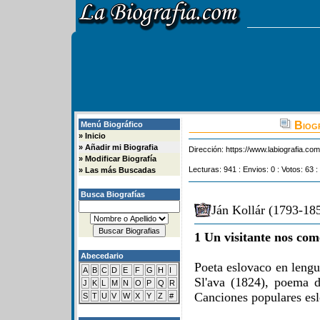
Biogr
Menú Biográfico
»
Inicio
»
Añadir mi Biografia
Dirección:
https://www.labiografia.co
»
Modificar Biografía
Lecturas: 941 : Envios: 0 : Votos: 63 :
»
Las más Buscadas
Busca Biografías
Ján Kollár (1793-185
1 Un visitante nos com
Abecedario
Poeta eslovaco en leng
A
B
C
D
E
F
G
H
I
Sl'ava (1824), poema d
J
K
L
M
N
O
P
Q
R
Canciones populares esl
S
T
U
V
W
X
Y
Z
#