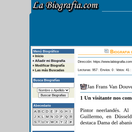
Biografia 
Menú Biográfico
»
Inicio
»
Añadir mi Biografia
Dirección:
https://www.labiografia.co
»
Modificar Biografía
Lecturas: 957 : Envios: 0 : Votos: 41 :
»
Las más Buscadas
Busca Biografías
Jan Frans Van Douve
1 Un visitante nos com
Abecedario
Pintor neerlandés. Al 
A
B
C
D
E
F
G
H
I
Guillermo, en Düsseld
J
K
L
M
N
O
P
Q
R
destaca Dama del abani
S
T
U
V
W
X
Y
Z
#