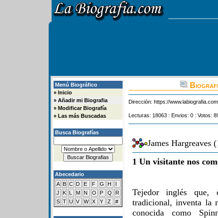
Biografi
Menú Biográfico
»
Inicio
»
Añadir mi Biografia
Dirección:
https://www.labiografia.co
»
Modificar Biografía
Lecturas: 18063 : Envios: 0 : Votos: 8
»
Las más Buscadas
Busca Biografías
James Hargreaves (
1 Un visitante nos com
Abecedario
A
B
C
D
E
F
G
H
I
Tejedor inglés que, 
J
K
L
M
N
O
P
Q
R
tradicional, inventa la
S
T
U
V
W
X
Y
Z
#
conocida como Spin