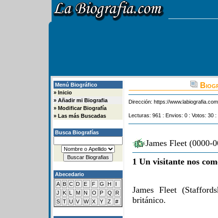
Biogr
Menú Biográfico
»
Inicio
»
Añadir mi Biografia
Dirección:
https://www.labiografia.co
»
Modificar Biografía
Lecturas: 961 : Envios: 0 : Votos: 30 :
»
Las más Buscadas
Busca Biografías
James Fleet (0000-0
1 Un visitante nos com
Abecedario
A
B
C
D
E
F
G
H
I
James Fleet (Staffords
J
K
L
M
N
O
P
Q
R
británico.
S
T
U
V
W
X
Y
Z
#