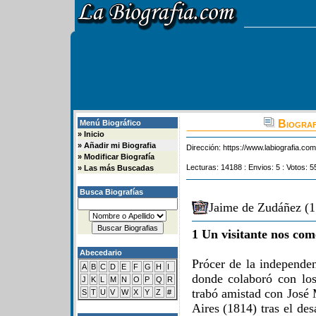
Biograf
Menú Biográfico
»
Inicio
»
Añadir mi Biografia
Dirección:
https://www.labiografia.co
»
Modificar Biografía
Lecturas: 14188 : Envios: 5 : Votos: 5
»
Las más Buscadas
Busca Biografías
Jaime de Zudáñez (1
1 Un visitante nos com
Abecedario
Prócer de la independen
A
B
C
D
E
F
G
H
I
donde colaboró con lo
J
K
L
M
N
O
P
Q
R
trabó amistad con José
S
T
U
V
W
X
Y
Z
#
Aires (1814) tras el de