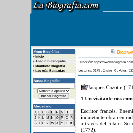
Biograf
Menú Biográfico
»
Inicio
»
Añadir mi Biografia
Dirección:
https://www.labiografia.co
»
Modificar Biografía
Lecturas: 3175 : Envios: 0 : Votos: 32
»
Las más Buscadas
Busca Biografías
Jacques Cazotte (171
1 Un visitante nos com
Abecedario
Escritor francés. Enem
A
B
C
D
E
F
G
H
I
inquietante obra centrad
J
K
L
M
N
O
P
Q
R
a través del relato. Su
S
T
U
V
W
X
Y
Z
#
(1772).