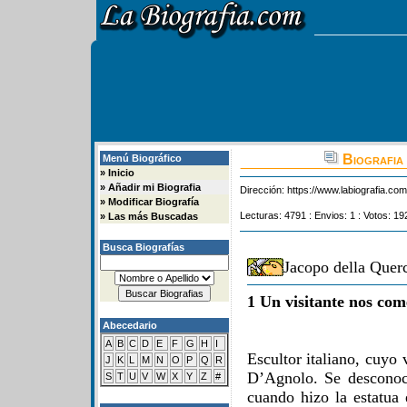
Biografia 
Menú Biográfico
»
Inicio
»
Añadir mi Biografia
Dirección:
https://www.labiografia.co
»
Modificar Biografía
Lecturas: 4791 : Envios: 1 : Votos: 19
»
Las más Buscadas
Busca Biografías
Jacopo della Quer
1 Un visitante nos com
Abecedario
A
B
C
D
E
F
G
H
I
Escultor italiano, cuyo
J
K
L
M
N
O
P
Q
R
D’Agnolo. Se desconoc
S
T
U
V
W
X
Y
Z
#
cuando hizo la estatua