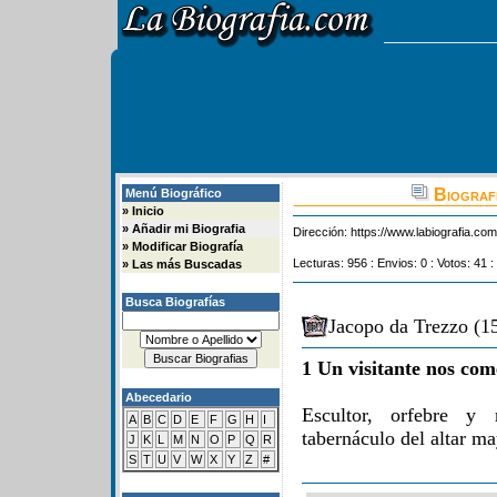
Biografi
Menú Biográfico
»
Inicio
»
Añadir mi Biografia
Dirección:
https://www.labiografia.co
»
Modificar Biografía
Lecturas: 956 : Envios: 0 : Votos: 41 :
»
Las más Buscadas
Busca Biografías
Jacopo da Trezzo (1
1 Un visitante nos com
Abecedario
Escultor, orfebre y 
A
B
C
D
E
F
G
H
I
tabernáculo del altar ma
J
K
L
M
N
O
P
Q
R
S
T
U
V
W
X
Y
Z
#