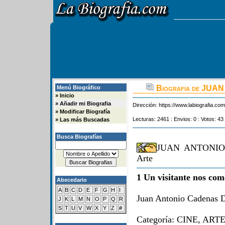
Biografia de J
Menú Biográfico
»
Inicio
»
Añadir mi Biografia
Dirección:
https://www.labiografia.co
»
Modificar Biografía
Lecturas: 2461 : Envios: 0 : Votos: 43 
»
Las más Buscadas
Busca Biografías
JUAN ANTONIO
Arte
1 Un visitante nos com
Abecedario
A
B
C
D
E
F
G
H
I
Juan Antonio Cadenas 
J
K
L
M
N
O
P
Q
R
S
T
U
V
W
X
Y
Z
#
Categoría: CINE, ARTE.