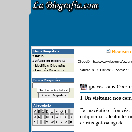
Biografia
Menú Biográfico
»
Inicio
»
Añadir mi Biografia
Dirección:
https://www.labiografia.co
»
Modificar Biografía
Lecturas: 979 : Envios: 0 : Votos: 43 :
»
Las más Buscadas
Busca Biografías
Ignace-Louis Oberli
1 Un visitante nos com
Abecedario
Farmacéutico francés.
A
B
C
D
E
F
G
H
I
colquicina, alcaloide 
J
K
L
M
N
O
P
Q
R
artritis gotosa aguda.
S
T
U
V
W
X
Y
Z
#