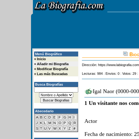
Biog
Menú Biográfico
»
Inicio
»
Añadir mi Biografia
Dirección:
https://www.labiografia.co
»
Modificar Biografía
Lecturas: 984 : Envios: 0 : Votos: 29 :
»
Las más Buscadas
Busca Biografías
Igal Naor (0000-000
1 Un visitante nos com
Abecedario
A
B
C
D
E
F
G
H
I
Actor
J
K
L
M
N
O
P
Q
R
S
T
U
V
W
X
Y
Z
#
Fecha de nacimiento: 25