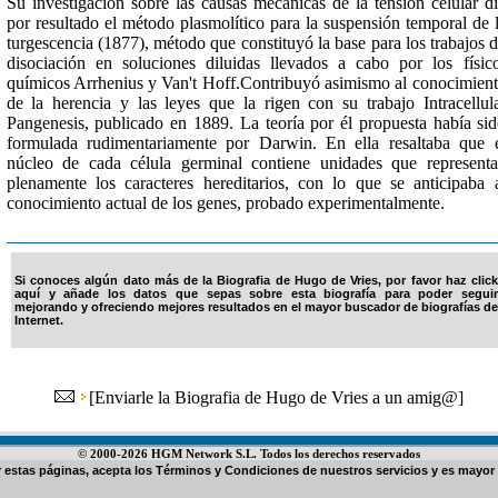
Su investigación sobre las causas mecánicas de la tensión celular d
por resultado el método plasmolítico para la suspensión temporal de 
turgescencia (1877), método que constituyó la base para los trabajos 
disociación en soluciones diluidas llevados a cabo por los físic
químicos Arrhenius y Van't Hoff.Contribuyó asimismo al conocimien
de la herencia y las leyes que la rigen con su trabajo Intracellul
Pangenesis, publicado en 1889. La teoría por él propuesta había si
formulada rudimentariamente por Darwin. En ella resaltaba que 
núcleo de cada célula germinal contiene unidades que represent
plenamente los caracteres hereditarios, con lo que se anticipaba 
conocimiento actual de los genes, probado experimentalmente.
Si conoces algún dato más de la Biografia de Hugo de Vries, por favor haz click
aquí y añade los datos que sepas sobre esta biografía para poder seguir
mejorando y ofreciendo mejores resultados en el mayor buscador de biografías de
Internet.
[
Enviarle la Biografia de Hugo de Vries a un amig@
]
© 2000-2026 HGM Network S.L. Todos los derechos reservados
ar estas páginas, acepta los
Términos y Condiciones de nuestros servicios
y es mayor 