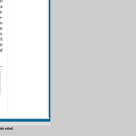
io
la
de
o-
to
ar
do
el
an
al
de edad.