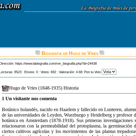
Biografia de Hugo de Vries
Dirección:
https://www.labiografia.com/ver_biografia.php?id=24438
Lecturas: 8523 : Envios: 0 : Votos: 692 : Valoración: 4.68: Pon tu Voto
Hugo de Vries (1848-1935) Historia
1 Un visitante nos comenta
Botánico holandés, nacido en Haarlem y fallecido en Lunteren, alum
de las universidades de Leyden, Wurzburgo y Heidelberg y profesor 
botánica en Amsterdam (1878-1918). Sus primeras investigaciones 
relacionaron con la permeabilidad del protoplasma, la germinación 
ciertos cultivos agrícolas y los movimientos de las plantas trepadora