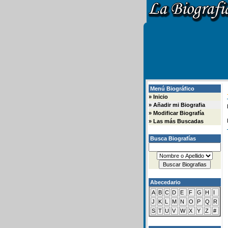
Menú Biográfico
»
Inicio
»
Añadir mi Biografia
»
Modificar Biografía
»
Las más Buscadas
Busca Biografías
Abecedario
A
B
C
D
E
F
G
H
I
J
K
L
M
N
O
P
Q
R
S
T
U
V
W
X
Y
Z
#