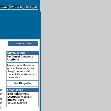
PUBLICIDAD
Última Votada
Per Daniel Amadeus
Atterbom
Poeta sueco. Fundó la
asociación Aurora, que
divulgó las tesis del
romanticismo alemán a
través de s...
Ver Biografía
no
Estadísticas
de
Biografías:
49860
Lecturas:
76114634
se
Envios:
3191
de
Votos:
3159405
s.