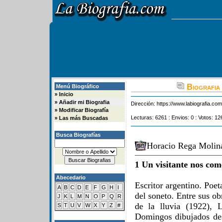
Biografia
Menú Biográfico
»
Inicio
»
Añadir mi Biografia
Dirección:
https://www.labiografia.co
»
Modificar Biografía
Lecturas: 6261 : Envios: 0 : Votos: 12
»
Las más Buscadas
Busca Biografías
Horacio Rega Molina
1 Un visitante nos com
Abecedario
Escritor argentino. Poet
A
B
C
D
E
F
G
H
I
del soneto. Entre sus o
J
K
L
M
N
O
P
Q
R
de la lluvia (1922), 
S
T
U
V
W
X
Y
Z
#
Domingos dibujados de