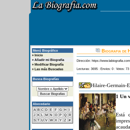
Biografia de 
Menú Biográfico
»
Inicio
»
Añadir mi Biografia
Dirección:
https://www.labiografia.co
»
Modificar Biografía
Lecturas: 3695 : Envios: 0 : Votos: 73
»
Las más Buscadas
Busca Biografías
Hilaire-Germain-E
1 Un v
Abecedario
A
B
C
D
E
F
G
H
I
Está 
J
K
L
M
N
O
P
Q
R
impre
S
T
U
V
W
X
Y
Z
#
acauda