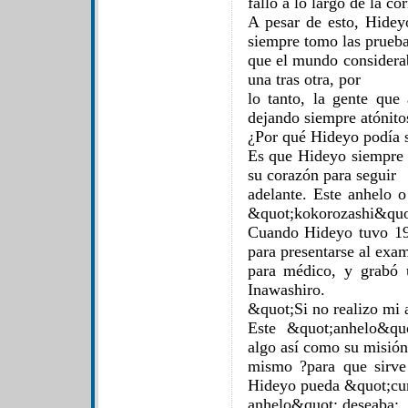
fallo a lo largo de la co
A pesar de esto, Hidey
siempre tomo las prueb
que el mundo considera
una tras otra, por
lo tanto, la gente qu
dejando siempre atónito
¿Por qué Hideyo podía s
Es que Hideyo siempre 
su corazón para seguir
adelante. Este anhelo 
&quot;kokorozashi&quo
Cuando Hideyo tuvo 19
para presentarse al exa
para médico, y grabó 
Inawashiro.
&quot;Si no realizo mi
Este &quot;anhelo&qu
algo así como su misión
mismo ?para que sirve
Hideyo pueda &quot;cu
anhelo&quot; deseaba: