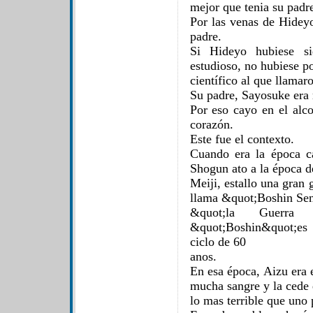
mejor que tenia su padr
Por las venas de Hideyo
padre.
Si Hideyo hubiese s
estudioso, no hubiese p
científico al que llama
Su padre, Sayosuke era
Por eso cayo en el al
corazón.
Este fue el contexto.
Cuando era la época c
Shogun ato a la época d
Meiji, estallo una gran 
llama &quot;Boshin Se
&quot;la Guerra
&quot;Boshin&quot;es 
ciclo de 60
anos.
En esa época, Aizu era 
mucha sangre y la cede
lo mas terrible que uno