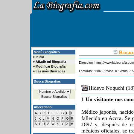
Biograf
Menú Biográfico
»
Inicio
»
Añadir mi Biografia
Dirección:
https://www.labiografia.co
»
Modificar Biografía
Lecturas: 5586 : Envios: 0 : Votos: 37
»
Las más Buscadas
Busca Biografías
Hideyo Noguchi (187
1 Un visitante nos com
Abecedario
Médico japonés, nacid
A
B
C
D
E
F
G
H
I
fallecido en Accra. Se 
J
K
L
M
N
O
P
Q
R
1897 y, después de os
S
T
U
V
W
X
Y
Z
#
médicos oficiales, se t