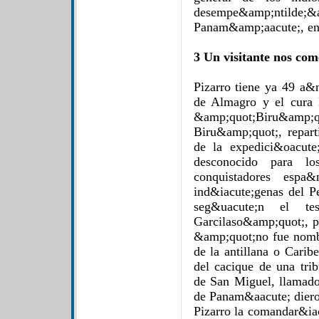
desempe&amp;ntilde;
Panam&amp;aacute;, en 
3 Un visitante nos com
Pizarro tiene ya 49 a&
de Almagro y el cura 
&amp;quot;Biru&
Biru&amp;quot;, repart
de la expedici&oacute
desconocido para l
conquistadores espa&
ind&iacute;genas del P
seg&uacute;n el te
Garcilaso&amp;quot;, p
&amp;quot;no fue nomb
de la antillana o Carib
del cacique de una tri
de San Miguel, llamado
de Panam&aacute; diero
Pizarro la comandar&ia