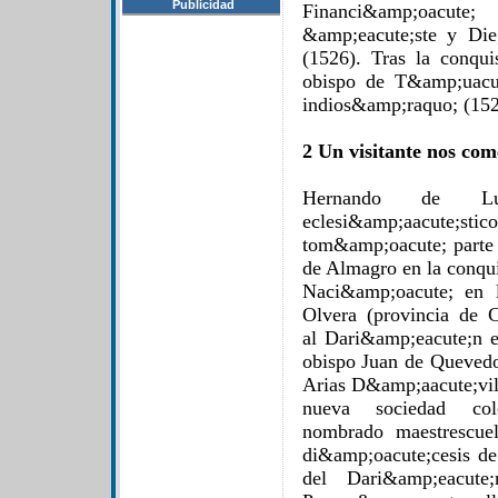
Publicidad
Financi&amp;oacute
&amp;eacute;ste y Di
(1526). Tras la conqui
obispo de T&amp;uacu
indios&amp;raquo; (152
2 Un visitante nos com
Hernando de Lu
eclesi&amp;aacute;
tom&amp;oacute; parte 
de Almagro en la conqu
Naci&amp;oacute; en 
Olvera (provincia de 
al Dari&amp;eacute;n 
obispo Juan de Quevedo
Arias D&amp;aacute;vil
nueva sociedad col
nombrado maestrescuel
di&amp;oacute;cesis d
del Dari&amp;eacute