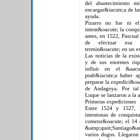
del abastecimiento m
encargar&iacute;a de la
ayuda.
Pizarro no fue ni el
intent&oacute; la conqu
antes, en 1522, Pascual
de efectuar esa av
termin&oacute; en un es
Las noticias de la exi
y de sus enormes riqu
influir en el &aacu
podr&iacute;a haber ap
preparar la expedici&oa
de Andagoya. Por tal
Luque se lanzaron a la 
Primeras expediciones
Entre 1524 y 1527, P
intentonas de conquist
comenz&oacute; el 14 
&amp;quot;Santiago&am
varios dogos. Llegaron