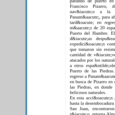
parando de puerto en 
Francisco Pizarro, 
nav&iacute;o a la 
Panam&aacute;, para ab
tard&oacute; en regre
m&aacute;s de 20 espa
Puerto del Hambre. El
d&iacute;as despu&ea
expedici&oacute;n cont
que tomaron sin resist
cantidad de v&iacute;ve
atacados por los natural
a otros espa&ntilde;o
Puerto de las Piedras
regreso a Panam&aacute
en busca de Pizarro en 
las Piedras, en donde
belicosos naturales.
En esta acci&oacute;n 
hasta la desembocadura
San Juan, encontraro
r&iacute;o, retorna Al