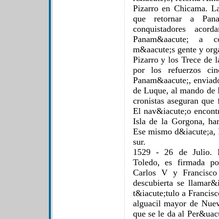
Pizarro en Chicama. La
que retornar a Pan
conquistadores acor
Panam&aacute; a co
m&aacute;s gente y org
Pizarro y los Trece de 
por los refuerzos ci
Panam&aacute;, enviad
de Luque, al mando de 
cronistas aseguran que
El nav&iacute;o encontr
Isla de la Gorgona, ha
Ese mismo d&iacute;a, P
sur.
1529 - 26 de Julio. 
Toledo, es firmada po
Carlos V y Francisco 
descubierta se llamar&i
t&iacute;tulo a Francis
alguacil mayor de Nueva
que se le da al Per&uac