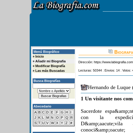
Biografi
Menú Biográfico
»
Inicio
»
Añadir mi Biografia
Dirección:
https://www.labiografia.co
»
Modificar Biografía
Lecturas: 50344 : Envios: 14 : Votos: 
»
Las más Buscadas
Busca Biografías
Hernando de Luque (
1 Un visitante nos com
Abecedario
Sacerdote espa&amp;nt
A
B
C
D
E
F
G
H
I
con la expedici&
J
K
L
M
N
O
P
Q
R
D&amp;aacute;vila
S
T
U
V
W
X
Y
Z
#
conoci&amp;oacu