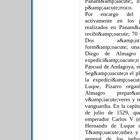
Panam&amp;aacute;, ll
p&amp;aacute;rroco.
Por encargo del go
activamente en los p
realizados en Panam&
recibi&amp;oacute; 70 
Dos a&amp;ntild
form&amp;oacute; una
Diego de Almagro 
expedici&amp;oacute;n
Pascual de Andagoya, e
Seg&amp;uacute;n el pla
la expedici&amp;oacu
Luque, Pizarro organ
Almagro prepar&
v&amp;iacute;veres y re
vanguardia. En la capit
de julio de 1529, qu
emperador Carlos V (e
Hernando de Luque so
T&amp;uacute;mbez y 
general de los indio