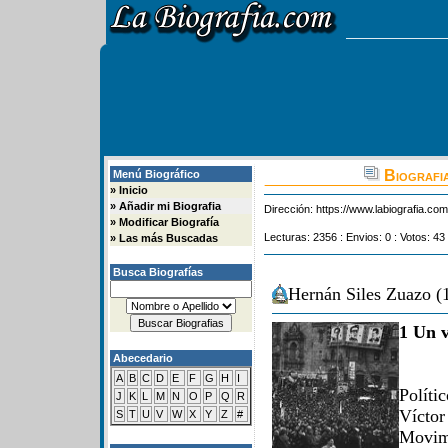
Biografia
Menú Biográfico
»
Inicio
»
Añadir mi Biografia
Dirección:
https://www.labiografia.co
»
Modificar Biografía
Lecturas: 2356 : Envios: 0 : Votos: 43
»
Las más Buscadas
Busca Biografías
Hernán Siles Zuazo (
1 Un v
Abecedario
A
B
C
D
E
F
G
H
I
Políti
J
K
L
M
N
O
P
Q
R
Vícto
S
T
U
V
W
X
Y
Z
#
Movim