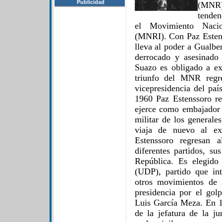
Publicidad
(MNR),
tenden
el Movimiento Nacio
(MNRI). Con Paz Estens
lleva al poder a Gualbe
derrocado y asesinado
Suazo es obligado a ex
triunfo del MNR regr
vicepresidencia del paí
1960 Paz Estenssoro re
ejerce como embajador
militar de los general
viaja de nuevo al ex
Estenssoro regresan 
diferentes partidos, su
República. Es elegido
(UDP), partido que in
otros movimientos de 
presidencia por el gol
Luis García Meza. En 1
de la jefatura de la ju