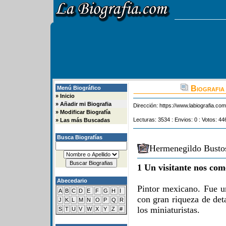
Biografia
Menú Biográfico
»
Inicio
»
Añadir mi Biografia
Dirección:
https://www.labiografia.co
»
Modificar Biografía
Lecturas: 3534 : Envios: 0 : Votos: 44
»
Las más Buscadas
Busca Biografías
Hermenegildo Bustos
1 Un visitante nos com
Abecedario
Pintor mexicano. Fue un
A
B
C
D
E
F
G
H
I
con gran riqueza de det
J
K
L
M
N
O
P
Q
R
los miniaturistas.
S
T
U
V
W
X
Y
Z
#