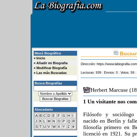
Biograf
Menú Biográfico
»
Inicio
»
Añadir mi Biografia
Dirección:
https://www.labiografia.co
»
Modificar Biografía
Lecturas: 939 : Envios: 0 : Votos: 59 :
»
Las más Buscadas
Busca Biografías
Herbert Marcuse (18
1 Un visitante nos com
Abecedario
Filósofo y sociólogo
A
B
C
D
E
F
G
H
I
nacido en Berlín y fall
J
K
L
M
N
O
P
Q
R
filosofía primero en B
S
T
U
V
W
X
Y
Z
#
licenció en 1921. Su pr