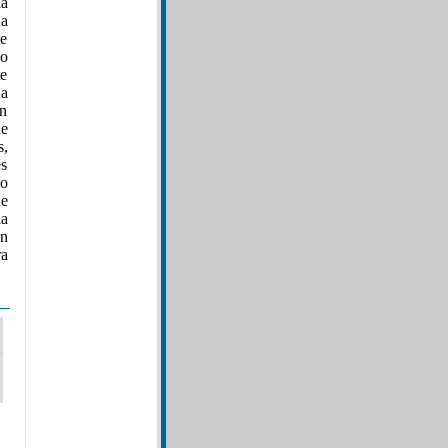
la
na
de
do
te
a
en
ue
s,
es
ío
de
la
on
ra