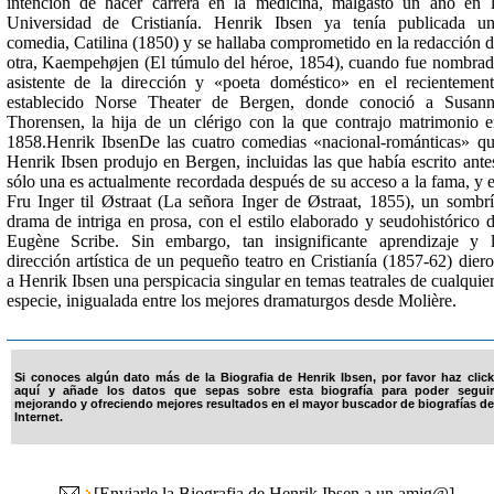
intención de hacer carrera en la medicina, malgastó un año en 
Universidad de Cristianía. Henrik Ibsen ya tenía publicada u
comedia, Catilina (1850) y se hallaba comprometido en la redacción 
otra, Kaempehøjen (El túmulo del héroe, 1854), cuando fue nombra
asistente de la dirección y «poeta doméstico» en el recientemen
establecido Norse Theater de Bergen, donde conoció a Susann
Thorensen, la hija de un clérigo con la que contrajo matrimonio 
1858.Henrik IbsenDe las cuatro comedias «nacional-románticas» q
Henrik Ibsen produjo en Bergen, incluidas las que había escrito ante
sólo una es actualmente recordada después de su acceso a la fama, y 
Fru Inger til Østraat (La señora Inger de Østraat, 1855), un sombr
drama de intriga en prosa, con el estilo elaborado y seudohistórico 
Eugène Scribe. Sin embargo, tan insignificante aprendizaje y 
dirección artística de un pequeño teatro en Cristianía (1857-62) dier
a Henrik Ibsen una perspicacia singular en temas teatrales de cualquie
especie, inigualada entre los mejores dramaturgos desde Molière.
Si conoces algún dato más de la Biografia de Henrik Ibsen, por favor haz click
aquí y añade los datos que sepas sobre esta biografía para poder seguir
mejorando y ofreciendo mejores resultados en el mayor buscador de biografías de
Internet.
[
Enviarle la Biografia de Henrik Ibsen a un amig@
]