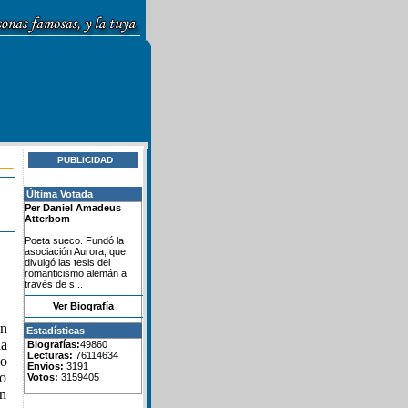
PUBLICIDAD
Última Votada
Per Daniel Amadeus
Atterbom
Poeta sueco. Fundó la
asociación Aurora, que
divulgó las tesis del
romanticismo alemán a
través de s...
Ver Biografía
en
Estadísticas
na
Biografías:
49860
Lecturas:
76114634
mo
Envios:
3191
co
Votos:
3159405
n