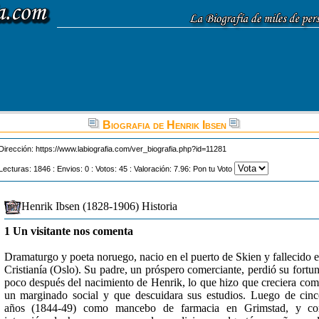
Biografia de Henrik Ibsen
Dirección:
https://www.labiografia.com/ver_biografia.php?id=11281
Lecturas: 1846 : Envios: 0 : Votos: 45 : Valoración: 7.96: Pon tu Voto
Henrik Ibsen (1828-1906) Historia
1 Un visitante nos comenta
Dramaturgo y poeta noruego, nacio en el puerto de Skien y fallecido 
Cristianía (Oslo). Su padre, un próspero comerciante, perdió su fortu
poco después del nacimiento de Henrik, lo que hizo que creciera co
un marginado social y que descuidara sus estudios. Luego de cin
años (1844-49) como mancebo de farmacia en Grimstad, y co