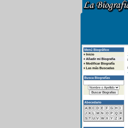
Menú Biográfico
»
Inicio
»
Añadir mi Biografia
»
Modificar Biografía
»
Las más Buscadas
Busca Biografías
Abecedario
A
B
C
D
E
F
G
H
I
J
K
L
M
N
O
P
Q
R
S
T
U
V
W
X
Y
Z
#