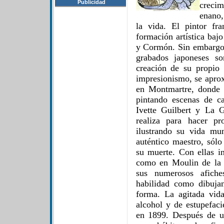
Publicidad
creci
enano,
la vida. El pintor fr
formación artística baj
y Cormón. Sin embargo,
grabados japoneses so
creación de su propio 
impresionismo, se apro
en Montmartre, donde 
pintando escenas de c
Ivette Guilbert y La G
realiza para hacer pr
ilustrando su vida mu
auténtico maestro, sólo
su muerte. Con ellas in
como en Moulin de la 
sus numerosos afiche
habilidad como dibuja
forma. La agitada vid
alcohol y de estupefaci
en 1899. Después de u