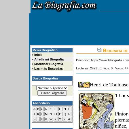
Biografia de
Menú Biográfico
»
Inicio
»
Añadir mi Biografia
Dirección:
https://www.labiografia.co
»
Modificar Biografía
Lecturas: 2421 : Envios: 0 : Votos: 47
»
Las más Buscadas
Busca Biografías
Henri de Toulouse
1 Un v
Abecedario
A
B
C
D
E
F
G
H
I
Pinto
J
K
L
M
N
O
P
Q
R
pierna
S
T
U
V
W
X
Y
Z
#
niñez,