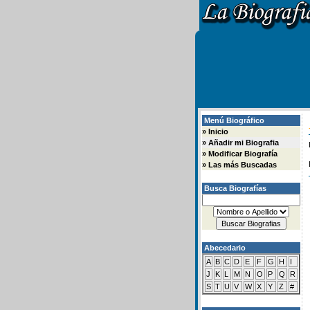
Menú Biográfico
»
Inicio
»
Añadir mi Biografia
»
Modificar Biografía
»
Las más Buscadas
Busca Biografías
Abecedario
A
B
C
D
E
F
G
H
I
J
K
L
M
N
O
P
Q
R
S
T
U
V
W
X
Y
Z
#