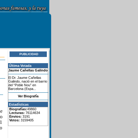
PUBLICIDAD
Última Votada
Jaume Cañellas Galindo
El Dr. Jaume Cañellas
Galindo, nació en el barrio
del “Poble Nou” en
Barcelona (Espa...
Ver Biografía
Estadísticas
Biografías:
49860
de
Lecturas:
76114634
uo
Envios:
3191
Votos:
3159405
31
do