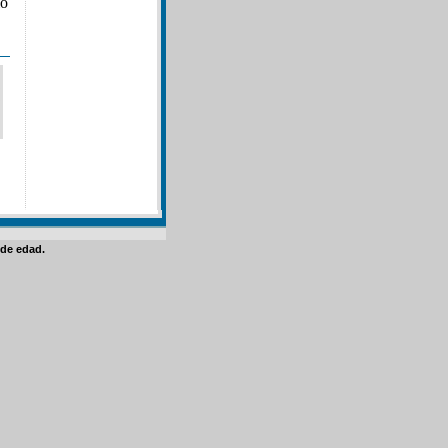
ó
de edad.