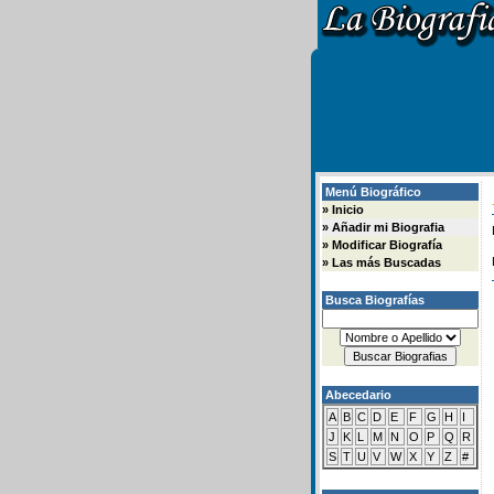
Menú Biográfico
»
Inicio
»
Añadir mi Biografia
»
Modificar Biografía
»
Las más Buscadas
Busca Biografías
Abecedario
A
B
C
D
E
F
G
H
I
J
K
L
M
N
O
P
Q
R
S
T
U
V
W
X
Y
Z
#