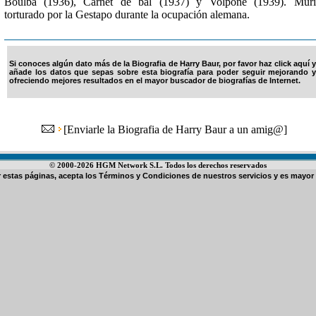
Boulba (1936), Carnet de bal (1937) y Volpone (1939). Muri
torturado por la Gestapo durante la ocupación alemana.
Si conoces algún dato más de la Biografia de Harry Baur, por favor haz click aquí y
añade los datos que sepas sobre esta biografía para poder seguir mejorando y
ofreciendo mejores resultados en el mayor buscador de biografías de Internet.
[
Enviarle la Biografia de Harry Baur a un amig@
]
© 2000-2026 HGM Network S.L. Todos los derechos reservados
ar estas páginas, acepta los
Términos y Condiciones de nuestros servicios
y es mayor 