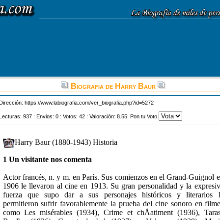
Biografia de Harry Baur
Dirección:
https://www.labiografia.com/ver_biografia.php?id=5272
Lecturas: 937 : Envios: 0 : Votos: 42 : Valoración: 8.55: Pon tu Voto
Harry Baur (1880-1943) Historia
1 Un visitante nos comenta
Actor francés, n. y m. en París. Sus comienzos en el Grand-Guignol 
1906 le llevaron al cine en 1913. Su gran personalidad y la expresi
fuerza que supo dar a sus personajes históricos y literarios 
permitieron sufrir favorablemente la prueba del cine sonoro en film
como Les misérables (1934), Crime et chÅatiment (1936), Tara