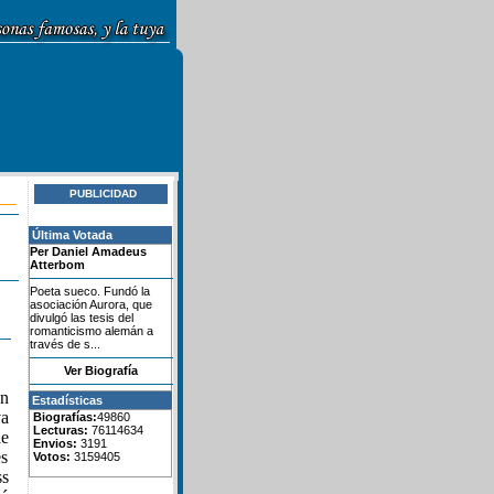
PUBLICIDAD
Última Votada
Per Daniel Amadeus
Atterbom
Poeta sueco. Fundó la
asociación Aurora, que
divulgó las tesis del
romanticismo alemán a
través de s...
Ver Biografía
en
Estadísticas
va
Biografías:
49860
Lecturas:
76114634
le
Envios:
3191
es
Votos:
3159405
ss