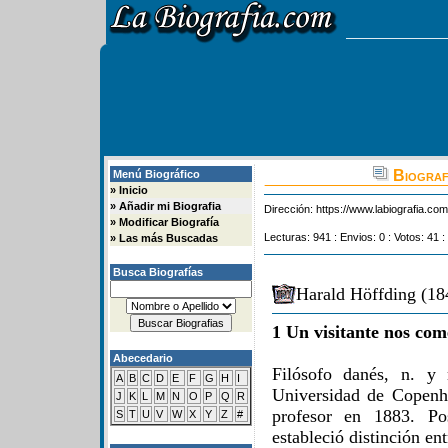
Biograf
Menú Biográfico
»
Inicio
»
Añadir mi Biografia
Dirección:
https://www.labiografia.co
»
Modificar Biografía
Lecturas: 941 : Envios: 0 : Votos: 41 :
»
Las más Buscadas
Busca Biografías
Harald Höffding (18
1 Un visitante nos com
Abecedario
Filósofo danés, n. y
A
B
C
D
E
F
G
H
I
Universidad de Copenh
J
K
L
M
N
O
P
Q
R
profesor en 1883. Pos
S
T
U
V
W
X
Y
Z
#
estableció distinción en