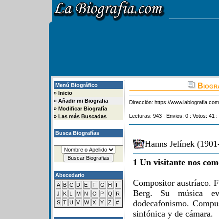
Biogra
Menú Biográfico
»
Inicio
»
Añadir mi Biografia
Dirección:
https://www.labiografia.co
»
Modificar Biografía
Lecturas: 943 : Envios: 0 : Votos: 41 :
»
Las más Buscadas
Busca Biografías
Hanns Jelínek (1901
1 Un visitante nos com
Abecedario
Compositor austríaco. F
A
B
C
D
E
F
G
H
I
Berg. Su música evo
J
K
L
M
N
O
P
Q
R
dodecafonismo. Compus
S
T
U
V
W
X
Y
Z
#
sinfónica y de cámara.