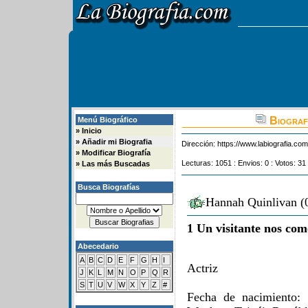
Biografi
Menú Biográfico
»
Inicio
»
Añadir mi Biografia
Dirección:
https://www.labiografia.co
»
Modificar Biografía
Lecturas: 1051 : Envios: 0 : Votos: 31
»
Las más Buscadas
Busca Biografías
Hannah Quinlivan (0
1 Un visitante nos com
Abecedario
A
B
C
D
E
F
G
H
I
Actriz
J
K
L
M
N
O
P
Q
R
S
T
U
V
W
X
Y
Z
#
Fecha de nacimiento: 