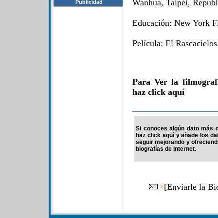
Wanhua, Taipéi, Repúbl
Publicidad
Educación: New York 
Película: El Rascacielos
Para Ver la filmogra
haz click aquí
Si conoces algún dato más d
haz click aquí y añade los d
seguir mejorando y ofrecien
biografías de Internet.
[
Enviarle la B