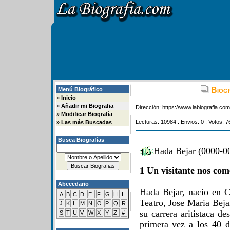
Biogr
Menú Biográfico
»
Inicio
»
Añadir mi Biografia
Dirección:
https://www.labiografia.co
»
Modificar Biografía
Lecturas: 10984 : Envios: 0 : Votos: 7
»
Las más Buscadas
Busca Biografías
Hada Bejar (0000-00
1 Un visitante nos com
Abecedario
Hada Bejar, nacio en C
A
B
C
D
E
F
G
H
I
Teatro, Jose Maria Beja
J
K
L
M
N
O
P
Q
R
su carrera aritistaca d
S
T
U
V
W
X
Y
Z
#
primera vez a los 40 d