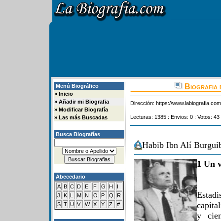
Biografia 
Menú Biográfico
»
Inicio
»
Añadir mi Biografia
Dirección:
https://www.labiografia.co
»
Modificar Biografía
Lecturas: 1385 : Envios: 0 : Votos: 43
»
Las más Buscadas
Busca Biografías
Habib Ibn Alí Burgui
1 Un v
Abecedario
A
B
C
D
E
F
G
H
I
Estadi
J
K
L
M
N
O
P
Q
R
capita
S
T
U
V
W
X
Y
Z
#
y cie