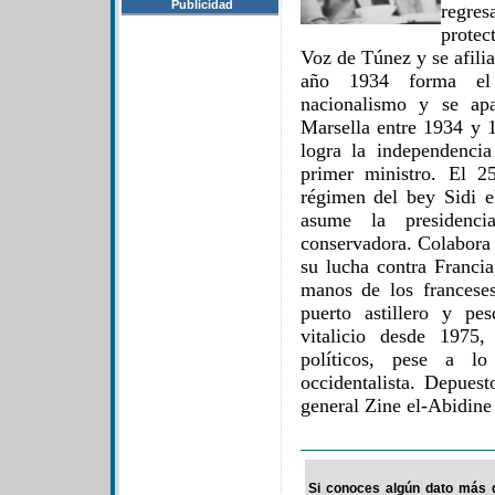
Publicidad
regre
protec
Voz de Túnez y se afilia
año 1934 forma el 
nacionalismo y se apa
Marsella entre 1934 y
logra la independenci
primer ministro. El 2
régimen del bey Sidi 
asume la presidenci
conservadora. Colabora 
su lucha contra Franci
manos de los francese
puerto astillero y pe
vitalicio desde 1975,
políticos, pese a lo
occidentalista. Depues
general Zine el-Abidine
Si conoces algún dato más d