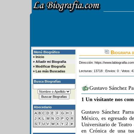
Biografia 
Menú Biográfico
»
Inicio
»
Añadir mi Biografia
Dirección:
https://www.labiografia.co
»
Modificar Biografía
Lecturas: 13718 : Envios: 0 : Votos: 4
»
Las más Buscadas
Busca Biografías
Gustavo Sánchez Par
1 Un visitante nos com
Abecedario
Gustavo Sánchez Parra
A
B
C
D
E
F
G
H
I
México, es egresado de
J
K
L
M
N
O
P
Q
R
Universitario de Teatr
S
T
U
V
W
X
Y
Z
#
en Crónica de una tue