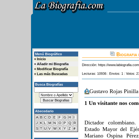
Biografia 
Menú Biográfico
»
Inicio
»
Añadir mi Biografia
Dirección:
https://www.labiografia.co
»
Modificar Biografía
Lecturas: 10936 : Envios: 1 : Votos: 2
»
Las más Buscadas
Busca Biografías
Gustavo Rojas Pinilla
1 Un visitante nos com
Abecedario
A
B
C
D
E
F
G
H
I
Dictador colombiano. 
J
K
L
M
N
O
P
Q
R
Estado Mayor del Ejérc
S
T
U
V
W
X
Y
Z
#
Mariano Ospina Pérez 