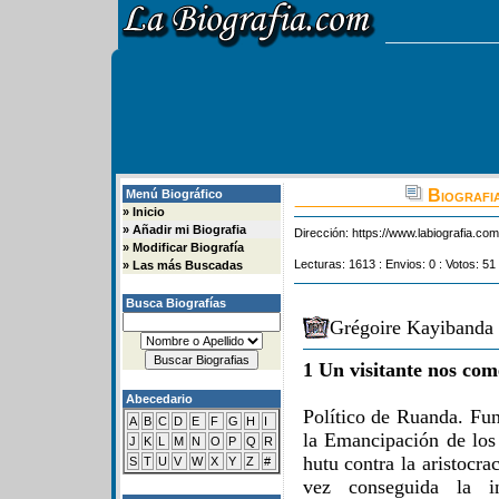
Biografia
Menú Biográfico
»
Inicio
»
Añadir mi Biografia
Dirección:
https://www.labiografia.co
»
Modificar Biografía
Lecturas: 1613 : Envios: 0 : Votos: 51
»
Las más Buscadas
Busca Biografías
Grégoire Kayibanda 
1 Un visitante nos com
Abecedario
Político de Ruanda. Fu
A
B
C
D
E
F
G
H
I
la Emancipación de los 
J
K
L
M
N
O
P
Q
R
hutu contra la aristocra
S
T
U
V
W
X
Y
Z
#
vez conseguida la i