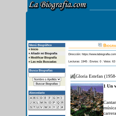
Biograf
Menú Biográfico
»
Inicio
»
Añadir mi Biografia
Dirección:
https://www.labiografia.co
»
Modificar Biografía
Lecturas: 1945 : Envios: 0 : Votos: 63 
»
Las más Buscadas
Busca Biografías
Gloria Estefan (1958
1 Un v
Abecedario
A
B
C
D
E
F
G
H
I
Cantan
J
K
L
M
N
O
P
Q
R
música
S
T
U
V
W
X
Y
Z
#
carrer