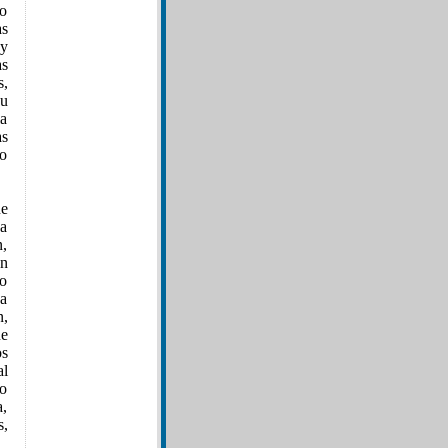
lo
as
oy
as
s,
su
la
as
mo
ue
 a
n,
en
co
ha
n,
ue
os
al
co
a,
s,