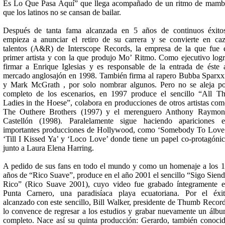
Es Lo Que Pasa Aquí” que llega acompañado de un ritmo de mam
que los latinos no se cansan de bailar.
Después de tanta fama alcanzada en 5 años de continuos éxito
empieza a anunciar el retiro de su carrera y se convierte en ca
talentos (A&R) de Interscope Records, la empresa de la que fue 
primer artista y con la que produjo Mo’ Ritmo. Como ejecutivo log
firmar a Enrique Iglesias y es responsable de la entrada de éste 
mercado anglosajón en 1998. También firma al rapero Bubba Sparx
y Mark McGrath , por solo nombrar algunos. Pero no se aleja p
completo de los escenarios, en 1997 produce el sencillo “All T
Ladies in the Hoese”, colabora en producciones de otros artistas co
The Outhere Brothers (1997) y el merenguero Anthony Raymon
Castellón (1998). Paralelamente sigue haciendo apariciones 
importantes producciones de Hollywood, como ‘Somebody To Love
‘Till I Kissed Ya’ y ‘Loco Love’ donde tiene un papel co-protagóni
junto a Laura Elena Harring.
A pedido de sus fans en todo el mundo y como un homenaje a los 
años de “Rico Suave”, produce en el año 2001 el sencillo “Sigo Sien
Rico” (Rico Suave 2001), cuyo video fue grabado íntegramente 
Punta Carnero, una paradisíaca playa ecuatoriana. Por el éxi
alcanzado con este sencillo, Bill Walker, presidente de Thumb Recor
lo convence de regresar a los estudios y grabar nuevamente un álb
completo. Nace así su quinta producción: Gerardo, también conoci