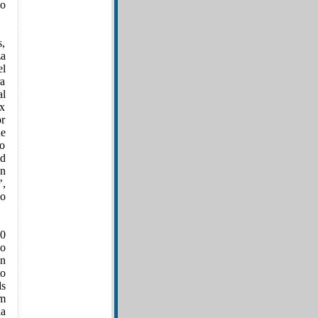
bo
s,
za
el
ra
al
xx
or
he
mo
d
en
’,
co
10
do
en
to
ds
um
da