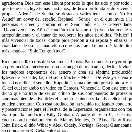
agradecer a Dios con este álbum por todo lo que ha sido y por todo 
que tiene e incluye temas cristianos, de lírica profunda y de vivenci
propias. Además de Sueña, se destacan varios temas como “Yo S
Aquel” un cover del español Raphael, “Sonríe” en el que invita a l
personas a creer y confiar en el Señor aún en las adversidade
“Devuélveme los Años” canción con la que deja ver claramente 
arrepentimiento y el tratar de recuperar los años perdidos, “Mujer” 
más vivencial de todas, donde pide perdón a su esposa y ensalza l
cualidades de ese ser maravilloso que nos trae al mundo. Y la de rit
más pegajosa “Solo Tengo Amor”.
En el año 2007 consolida su amor a Cristo. Para quienes creyeron q
su producción anterior era una estrategia de mercadeo, decide invitar
los mejores exponentes del género y crea su séptima producció
Iglesia de la Calle, bajo el sello Machete Music. De éste ya suena 
todas las radios el sencillo “Raperito”, tema que interpreta junto a Vi
C, del cual se grabó un video en Caracas, Venezuela. Con este tema 
dicho que no trata de ser un crítico de sus compañeros de profesió
sino más bien de advertirles el camino espinoso y la falsa felicidad q
pueden encontrar. Con esta producción ha venido realizando conciert
y presentaciones para el Festival de la Esperanza, organizados con tot
éxito por la fundación Billy Graham. A parte de Vico C, este dis
cuenta con la colaboración de Manny Montes, DJ Blass, Baby Rast
John Erick, el dúo Wibal y Alex, Cidely, Noriega, Georgi Guanabana
su compatriota R. Cela, entre otros .