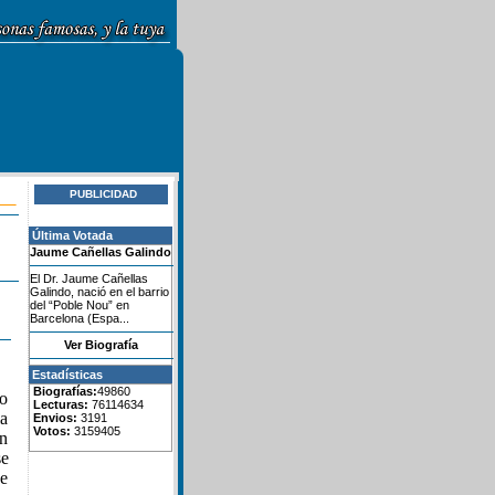
PUBLICIDAD
Última Votada
Jaume Cañellas Galindo
El Dr. Jaume Cañellas
Galindo, nació en el barrio
del “Poble Nou” en
Barcelona (Espa...
Ver Biografía
Estadísticas
Biografías:
49860
mo
Lecturas:
76114634
la
Envios:
3191
Votos:
3159405
in
se
de