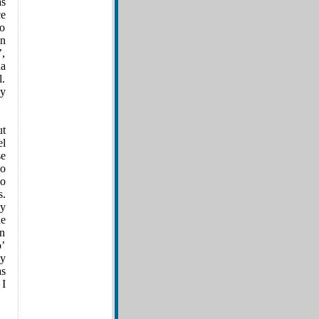
as
ce
do
un
’,
da
l.
uy
ut
el
se
so
lo
s.
 y
de
on
o’
 y
as
 I