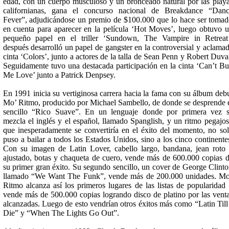
edad, con un cuerpo musculoso y un bronceado natural por las play
californianas, gana el concurso nacional de Breakdance “Dan
Fever”, adjudicándose un premio de $100.000 que lo hace ser toma
en cuenta para aparecer en la película ‘Hot Moves’, luego obtuvo 
pequeño papel en el triller ‘Sundown, The Vampire in Retreat
después desarrolló un papel de gangster en la controversial y aclama
cinta ‘Colors’, junto a actores de la talla de Sean Penn y Robert Duva
Seguidamente tuvo una destacada participación en la cinta ‘Can’t B
Me Love’ junto a Patrick Denpsey.
En 1991 inicia su vertiginosa carrera hacia la fama con su álbum deb
Mo’ Ritmo, producido por Michael Sambello, de donde se desprende 
sencillo “Rico Suave”. En un lenguaje donde por primera vez 
mezcla el inglés y el español, llamado Spanglish, y un ritmo pegajo
que inesperadamente se convertiría en el éxito del momento, no so
puso a bailar a todos los Estados Unidos, sino a los cinco continente
Con su imagen de Latin Lover, cabello largo, bandana, jean roto
ajustado, botas y chaqueta de cuero, vende más de 600.000 copias 
su primer gran éxito. Su segundo sencillo, un cover de George Clint
llamado “We Want The Funk”, vende más de 200.000 unidades. M
Ritmo alcanza así los primeros lugares de las listas de popularidad
vende más de 500.000 copias logrando disco de platino por las vent
alcanzadas. Luego de esto vendrían otros éxitos más como “Latin Till
Die” y “When The Lights Go Out”.