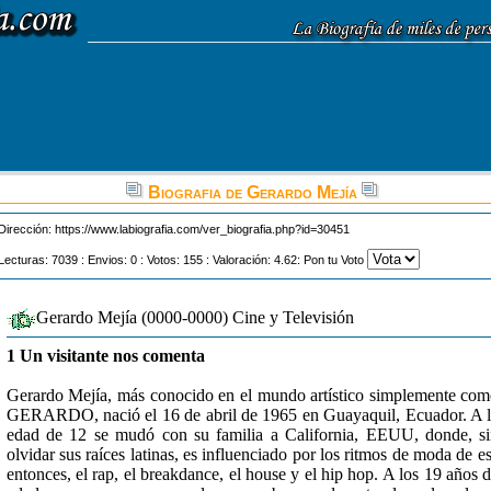
Biografia de Gerardo Mejía
Dirección:
https://www.labiografia.com/ver_biografia.php?id=30451
Lecturas: 7039 : Envios: 0 : Votos: 155 : Valoración: 4.62: Pon tu Voto
Gerardo Mejía (0000-0000) Cine y Televisión
1 Un visitante nos comenta
Gerardo Mejía, más conocido en el mundo artístico simplemente co
GERARDO, nació el 16 de abril de 1965 en Guayaquil, Ecuador. A 
edad de 12 se mudó con su familia a California, EEUU, donde, s
olvidar sus raíces latinas, es influenciado por los ritmos de moda de e
entonces, el rap, el breakdance, el house y el hip hop. A los 19 años 