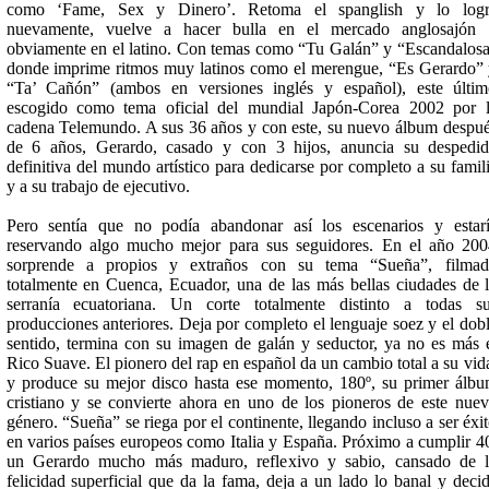
como ‘Fame, Sex y Dinero’. Retoma el spanglish y lo logr
nuevamente, vuelve a hacer bulla en el mercado anglosajón 
obviamente en el latino. Con temas como “Tu Galán” y “Escandalos
donde imprime ritmos muy latinos como el merengue, “Es Gerardo”
“Ta’ Cañón” (ambos en versiones inglés y español), este últi
escogido como tema oficial del mundial Japón-Corea 2002 por 
cadena Telemundo. A sus 36 años y con este, su nuevo álbum despu
de 6 años, Gerardo, casado y con 3 hijos, anuncia su despedi
definitiva del mundo artístico para dedicarse por completo a su famil
y a su trabajo de ejecutivo.
Pero sentía que no podía abandonar así los escenarios y estar
reservando algo mucho mejor para sus seguidores. En el año 20
sorprende a propios y extraños con su tema “Sueña”, filmad
totalmente en Cuenca, Ecuador, una de las más bellas ciudades de 
serranía ecuatoriana. Un corte totalmente distinto a todas s
producciones anteriores. Deja por completo el lenguaje soez y el dob
sentido, termina con su imagen de galán y seductor, ya no es más 
Rico Suave. El pionero del rap en español da un cambio total a su vid
y produce su mejor disco hasta ese momento, 180º, su primer álb
cristiano y se convierte ahora en uno de los pioneros de este nue
género. “Sueña” se riega por el continente, llegando incluso a ser éxi
en varios países europeos como Italia y España. Próximo a cumplir 4
un Gerardo mucho más maduro, reflexivo y sabio, cansado de 
felicidad superficial que da la fama, deja a un lado lo banal y deci