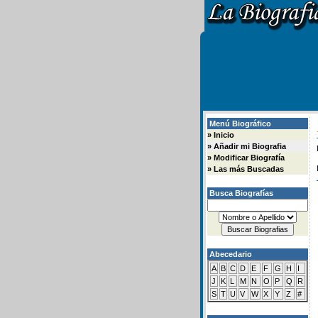
Menú Biográfico
»
Inicio
»
Añadir mi Biografia
»
Modificar Biografía
»
Las más Buscadas
Busca Biografías
Abecedario
A
B
C
D
E
F
G
H
I
J
K
L
M
N
O
P
Q
R
S
T
U
V
W
X
Y
Z
#