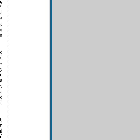
m,
”,
na
ue
ja
en
ún
do
um
se
 y
do
 a
 y
ga
do
us
l,
un
al
ué