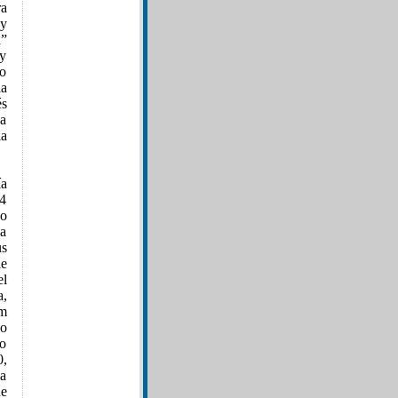
a
y
a”
 y
mo
la
és
da
ia
ía
04
o
la
us
le
el
a,
um
vo
to
0,
la
de