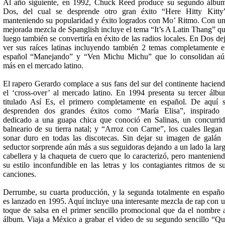
Al año siguiente, en 1992, Chuck Reed produce su segundo álbu
Dos, del cual se desprende otro gran éxito “Here Hitty Kitty
manteniendo su popularidad y éxito logrados con Mo’ Ritmo. Con u
mejorada mezcla de Spanglish incluye el tema “It’s A Latin Thang” q
luego también se convertiría en éxito de las radios locales. En Dos de
ver sus raíces latinas incluyendo también 2 temas completamente 
español “Manejando” y “Ven Michu Michu” que lo consolidan a
más en el mercado latino.
El rapero Gerardo complace a sus fans del sur del continente hacien
el ‘cross-over’ al mercado latino. En 1994 presenta su tercer álb
titulado Así Es, el primero completamente en español. De aquí 
desprenden dos grandes éxitos como “María Elisa”, inspirado
dedicado a una guapa chica que conoció en Salinas, un concurri
balneario de su tierra natal; y “Arroz con Carne”, los cuales llegan
sonar duro en todas las discotecas. Sin dejar su imagen de galán
seductor sorprende aún más a sus seguidoras dejando a un lado la lar
cabellera y la chaqueta de cuero que lo caracterizó, pero mantenien
su estilo inconfundible en las letras y los contagiantes ritmos de s
canciones.
Derrumbe, su cuarta producción, y la segunda totalmente en españo
es lanzado en 1995. Aquí incluye una interesante mezcla de rap con 
toque de salsa en el primer sencillo promocional que da el nombre 
álbum. Viaja a México a grabar el video de su segundo sencillo “Q