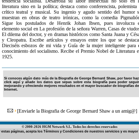
tendencia socialista. Desarrolla su labor intelectual no sólo en 
literatura sino en la política; destaca como conferencista, polemista
crítico teatral y musical. Su ingenio y agudo sentido del humor 
muestran en obras de teatro irónicas, como la comedia Pigmalió
Sigue los postulados de Henrik Johan Ibsen, pues involucra 
elemento social en La profesión de la señora Warren, Casas de viudo
El dilema del doctor, y en dramas históricos como Santa Juana y Cés
y Cleopatra. Escribe artículos y ensayos entre los que se destac
Dieciséis esbozos de mi vida y Guía de la mujer inteligente para 
conocimiento del socialismo. Recibe el Premio Nobel de Literatura 
1925.
Si conoces algún dato más de la Biografia de George Bernard Shaw, por favor haz
click aquí y añade los datos que sepas sobre esta biografía para poder seguir
mejorando y ofreciendo mejores resultados en el mayor buscador de biografías de
Internet.
[
Enviarle la Biografia de George Bernard Shaw a un amig@
]
© 2000-2026 HGM Network S.L. Todos los derechos reservados
ar estas páginas, acepta los
Términos y Condiciones de nuestros servicios
y es mayor 