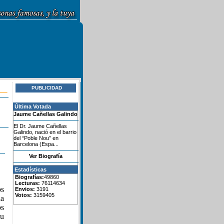
PUBLICIDAD
Última Votada
Jaume Cañellas Galindo
El Dr. Jaume Cañellas
Galindo, nació en el barrio
del “Poble Nou” en
Barcelona (Espa...
Ver Biografía
Estadísticas
Biografías:
49860
Lecturas:
76114634
os
Envios:
3191
Votos:
3159405
la
os
su