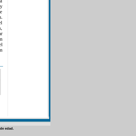
la
 y
se
n.
el
s,
ar
an
el
en
de edad.