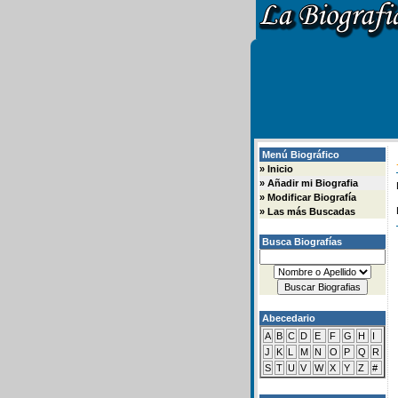
Menú Biográfico
»
Inicio
»
Añadir mi Biografia
»
Modificar Biografía
»
Las más Buscadas
Busca Biografías
Abecedario
A
B
C
D
E
F
G
H
I
J
K
L
M
N
O
P
Q
R
S
T
U
V
W
X
Y
Z
#