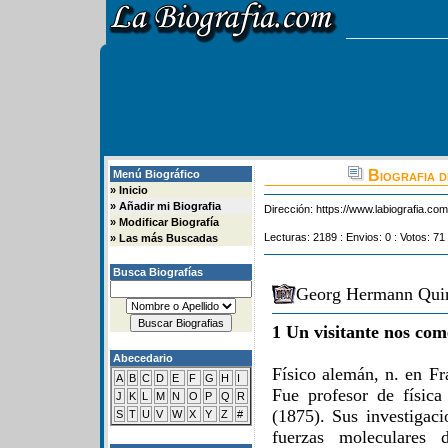
Biografia 
Menú Biográfico
»
Inicio
»
Añadir mi Biografia
Dirección:
https://www.labiografia.co
»
Modificar Biografía
Lecturas: 2189 : Envios: 0 : Votos: 71
»
Las más Buscadas
Busca Biografías
Georg Hermann Quin
1 Un visitante nos com
Abecedario
Físico alemán, n. en Fr
A
B
C
D
E
F
G
H
I
Fue profesor de físic
J
K
L
M
N
O
P
Q
R
(1875). Sus investigaci
S
T
U
V
W
X
Y
Z
#
fuerzas moleculares 