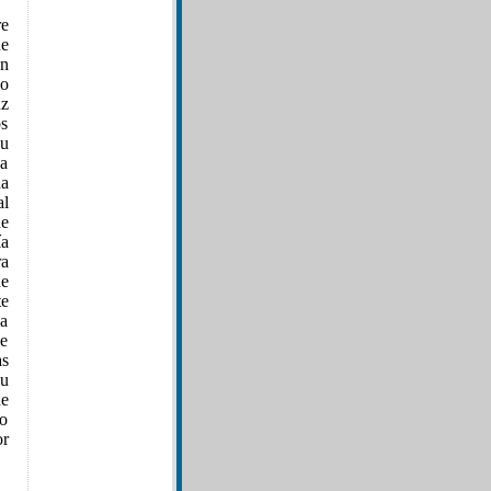
re
ue
en
no
uz
os
Su
na
ha
al
de
ía
ra
ue
te
ca
de
as
su
de
ño
or