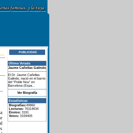
PUBLICIDAD
Última Votada
Jaume Cañellas Galindo
El Dr. Jaume Cañellas
Galindo, nació en el barrio
del “Poble Nou” en
Barcelona (Espa...
Ver Biografía
Estadísticas
Biografías:
49860
Lecturas:
76114634
la
Envios:
3191
Votos:
3159405
de
al
es