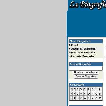
Menú Biográfico
»
Inicio
»
Añadir mi Biografia
»
Modificar Biografía
»
Las más Buscadas
Busca Biografías
Abecedario
A
B
C
D
E
F
G
H
I
J
K
L
M
N
O
P
Q
R
S
T
U
V
W
X
Y
Z
#