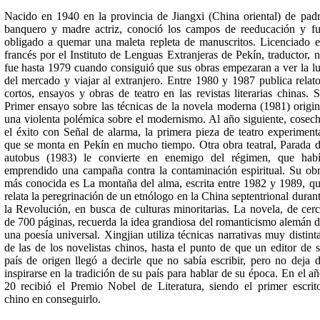
Nacido en 1940 en la provincia de Jiangxi (China oriental) de pad
banquero y madre actriz, conoció los campos de reeducación y f
obligado a quemar una maleta repleta de manuscritos. Licenciado 
francés por el Instituto de Lenguas Extranjeras de Pekín, traductor, 
fue hasta 1979 cuando consiguió que sus obras empezaran a ver la l
del mercado y viajar al extranjero. Entre 1980 y 1987 publica relat
cortos, ensayos y obras de teatro en las revistas literarias chinas. 
Primer ensayo sobre las técnicas de la novela moderna (1981) origi
una violenta polémica sobre el modernismo. Al año siguiente, cosec
el éxito con Señal de alarma, la primera pieza de teatro experiment
que se monta en Pekín en mucho tiempo. Otra obra teatral, Parada 
autobus (1983) le convierte en enemigo del régimen, que hab
emprendido una campaña contra la contaminación espiritual. Su ob
más conocida es La montaña del alma, escrita entre 1982 y 1989, q
relata la peregrinación de un etnólogo en la China septentrional duran
la Revolución, en busca de culturas minoritarias. La novela, de cer
de 700 páginas, recuerda la idea grandiosa del romanticismo alemán 
una poesía universal. Xingjian utiliza técnicas narrativas muy distint
de las de los novelistas chinos, hasta el punto de que un editor de 
país de origen llegó a decirle que no sabía escribir, pero no deja 
inspirarse en la tradición de su país para hablar de su época. En el a
20 recibió el Premio Nobel de Literatura, siendo el primer escrit
chino en conseguirlo.