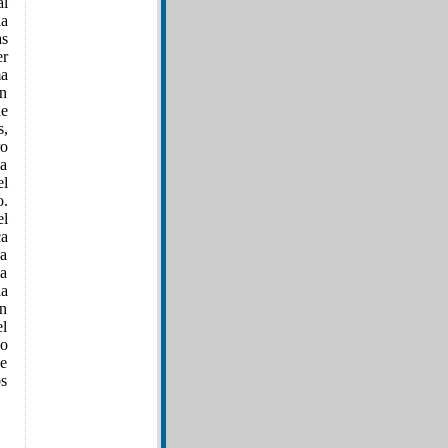
al
ia
as
er
ma
Un
de
s,
ro
la
el
o.
el
ca
La
a
la
en
el
io
e
os