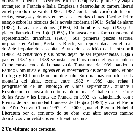
obligado a quemar sus escritos. En 1979 empieza a publicar y viaja 
extranjero, a Francia e Italia. Empieza a desarrollar su carrera literar
en el período que va de 1980 a 1987 con la publicación de histori
cortas, ensayos y dramas en revistas literarias chinas. Escribe Prim
ensayo sobre las técnicas de la novela moderna (1981), Señal de alar
(1982), Parada de autobús (1983), El hombre salvaje (1985), 
pichón llamado Pico Rojo (1985) y En busca de una forma moderna 
representación dramática (1987). Sus primeras piezas teatrale
inspiradas en Artaud, Beckett y Brecht, son representadas en el Teat
de Arte Popular de la capital. A raíz de la edición de La otra oril
(1986), es censurado y sus obras dejan de ser representadas. Deja 
país en 1987 y en 1988 se instala en París como refugiado polític
Como consecuencia de la matanza de Tiananmen de 1989 abandona 
Partido Comunista e ingresa en el movimiento disidente chino. Publi
La fuga y El libro de un hombre solo. Su obra más conocida es 
montaña del alma, escrita entre 1982 y 1989, que relata l
peregrinación de un etnólogo en China septentrional, durante 
Revolución, en busca de culturas minoritarias. Caballero de la Ord
de las Artes y las Letras de Francia en 1992, es galardonado con 
Premio de la Comunidad Francesa de Bélgica (1994) y con el Prem
del Año Nuevo Chino 1997. En 2000 gana el Premio Nobel d
Literatura por el conjunto de su obra, que abre nuevos camin
dramáticos y novelísticos en la literatura china.
2 Un visitante nos comenta