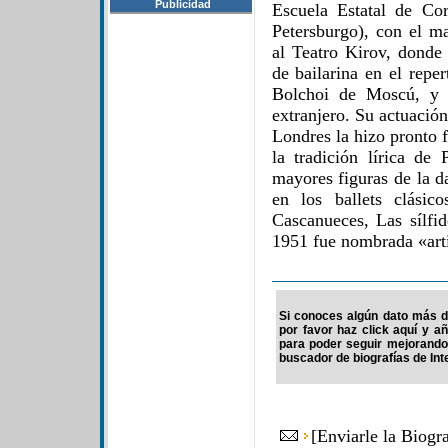
Publicidad
Escuela Estatal de Co
Petersburgo), con el m
al Teatro Kirov, donde
de bailarina en el repe
Bolchoi de Moscú, y 
extranjero. Su actuació
Londres la hizo pronto 
la tradición lírica de
mayores figuras de la d
en los ballets clásic
Cascanueces, Las sílfi
1951 fue nombrada «arti
Si conoces algún dato más d
por favor haz click aquí y a
para poder seguir mejorando
buscador de biografías de Int
[
Enviarle la Biogr