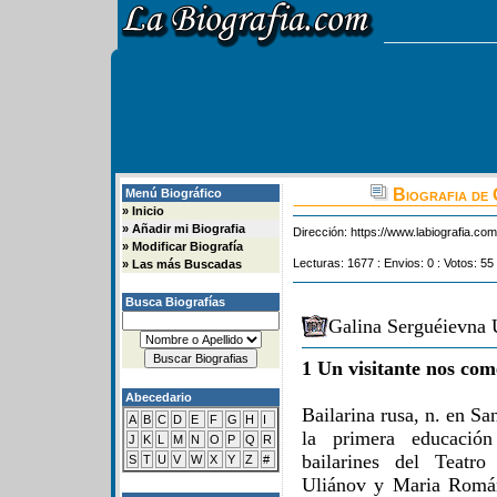
Biografia de 
Menú Biográfico
»
Inicio
»
Añadir mi Biografia
Dirección:
https://www.labiografia.co
»
Modificar Biografía
Lecturas: 1677 : Envios: 0 : Votos: 55
»
Las más Buscadas
Busca Biografías
Galina Serguéievna 
1 Un visitante nos com
Abecedario
Bailarina rusa, n. en S
A
B
C
D
E
F
G
H
I
la primera educación
J
K
L
M
N
O
P
Q
R
bailarines del Teatro
S
T
U
V
W
X
Y
Z
#
Uliánov y Maria Román