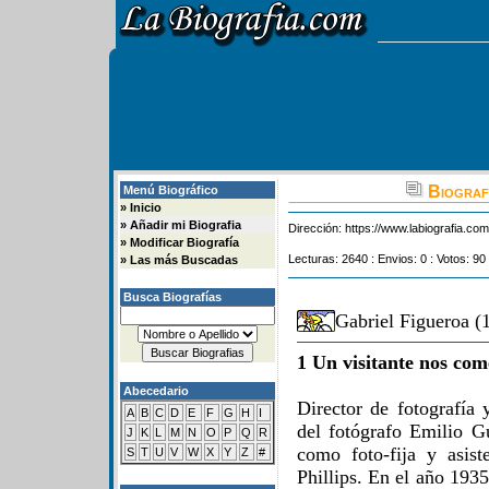
Biografi
Menú Biográfico
»
Inicio
»
Añadir mi Biografia
Dirección:
https://www.labiografia.co
»
Modificar Biografía
Lecturas: 2640 : Envios: 0 : Votos: 90
»
Las más Buscadas
Busca Biografías
Gabriel Figueroa (
1 Un visitante nos com
Abecedario
Director de fotografía 
A
B
C
D
E
F
G
H
I
del fotógrafo Emilio G
J
K
L
M
N
O
P
Q
R
como foto-fija y asist
S
T
U
V
W
X
Y
Z
#
Phillips. En el año 193