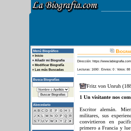
Biograf
Menú Biográfico
»
Inicio
»
Añadir mi Biografia
Dirección:
https://www.labiografia.co
»
Modificar Biografía
Lecturas: 1690 : Envios: 0 : Votos: 88 
»
Las más Buscadas
Busca Biografías
Fritz von Unruh (18
1 Un visitante nos com
Abecedario
Escritor alemán. Mie
A
B
C
D
E
F
G
H
I
militares, sus experie
J
K
L
M
N
O
P
Q
R
convirtieron en paci
S
T
U
V
W
X
Y
Z
#
primero a Francia y l