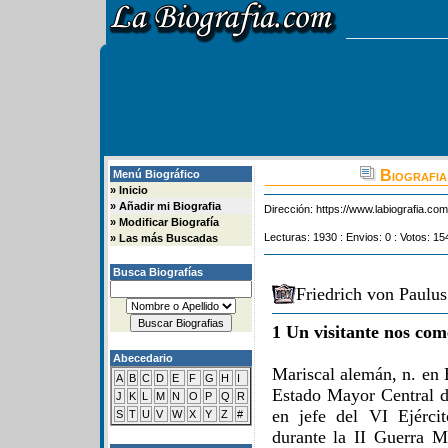
Biografia
Menú Biográfico
»
Inicio
»
Añadir mi Biografia
Dirección:
https://www.labiografia.co
»
Modificar Biografía
Lecturas: 1930 : Envios: 0 : Votos: 15
»
Las más Buscadas
Busca Biografías
Friedrich von Paulus
1 Un visitante nos com
Abecedario
Mariscal alemán, n. en 
A
B
C
D
E
F
G
H
I
Estado Mayor Central 
J
K
L
M
N
O
P
Q
R
en jefe del VI Ejérc
S
T
U
V
W
X
Y
Z
#
durante la II Guerra M