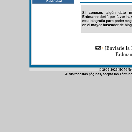
Publicidad
Si conoces algún dato má
Erdmannsdorff, por favor haz
esta biografía para poder se
en el mayor buscador de biogr
[
Enviarle la
Erdman
© 2000-2026 HGM Netwo
Al visitar estas páginas, acepta los
Término