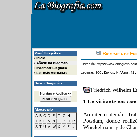
Biografia de Fr
Menú Biográfico
»
Inicio
»
Añadir mi Biografia
Dirección:
https://www.labiografia.co
»
Modificar Biografía
Lecturas: 956 : Envios: 0 : Votos: 41 :
»
Las más Buscadas
Busca Biografías
Friedrich Wilhelm E
1 Un visitante nos com
Abecedario
Arquitecto alemán. Trab
A
B
C
D
E
F
G
H
I
Potsdam, donde realizó
J
K
L
M
N
O
P
Q
R
Winckelmann y de Cha
S
T
U
V
W
X
Y
Z
#