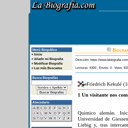
Biograf
Menú Biográfico
»
Inicio
»
Añadir mi Biografia
Dirección:
https://www.labiografia.co
»
Modificar Biografía
Lecturas: 9300 : Envios: 0 : Votos: 65
»
Las más Buscadas
Busca Biografías
Friedrich Kekulé (
1 Un visitante nos com
Abecedario
A
B
C
D
E
F
G
H
I
Químico alemán. Inic
J
K
L
M
N
O
P
Q
R
Universidad de Giessen
S
T
U
V
W
X
Y
Z
#
Liebig y, tras interca