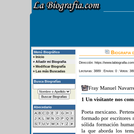
Biografia 
Menú Biográfico
»
Inicio
»
Añadir mi Biografia
Dirección:
https://www.labiografia.co
»
Modificar Biografía
Lecturas: 3889 : Envios: 0 : Votos: 38
»
Las más Buscadas
Busca Biografías
Fray Manuel Navarre
1 Un visitante nos com
Abecedario
Poeta mexicano. Perten
A
B
C
D
E
F
G
H
I
formado por escritores 
J
K
L
M
N
O
P
Q
R
sólida formación human
S
T
U
V
W
X
Y
Z
#
la que aborda los tema