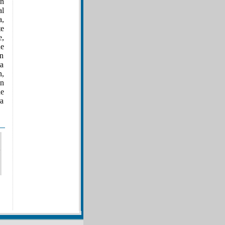
n
al
a,
te
e,
ue
ón
ta
n,
ón
de
ra