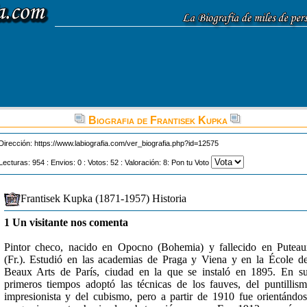
Biografia de Frantisek Kupka
Dirección:
https://www.labiografia.com/ver_biografia.php?id=12575
Lecturas: 954 : Envios: 0 : Votos: 52 : Valoración: 8: Pon tu Voto
Frantisek Kupka (1871-1957) Historia
1 Un visitante nos comenta
Pintor checo, nacido en Opocno (Bohemia) y fallecido en Putea
(Fr.). Estudió en las academias de Praga y Viena y en la École d
Beaux Arts de París, ciudad en la que se instaló en 1895. En s
primeros tiempos adoptó las técnicas de los fauves, del puntillis
impresionista y del cubismo, pero a partir de 1910 fue orientándo