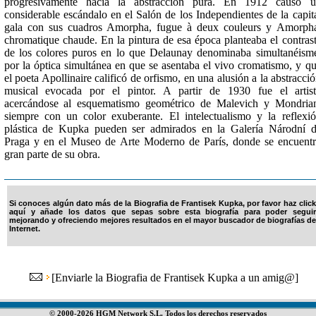
progresivamente hacia la abstracción pura. En 1912 causó u
considerable escándalo en el Salón de los Independientes de la capit
gala con sus cuadros Amorpha, fugue à deux couleurs y Amorph
chromatique chaude. En la pintura de esa época planteaba el contras
de los colores puros en lo que Delaunay denominaba simultanéism
por la óptica simultánea en que se asentaba el vivo cromatismo, y q
el poeta Apollinaire calificó de orfismo, en una alusión a la abstracci
musical evocada por el pintor. A partir de 1930 fue el artis
acercándose al esquematismo geométrico de Malevich y Mondria
siempre con un color exuberante. El intelectualismo y la reflexi
plástica de Kupka pueden ser admirados en la Galería Národní 
Praga y en el Museo de Arte Moderno de París, donde se encuent
gran parte de su obra.
Si conoces algún dato más de la Biografia de Frantisek Kupka, por favor haz click
aquí y añade los datos que sepas sobre esta biografía para poder seguir
mejorando y ofreciendo mejores resultados en el mayor buscador de biografías de
Internet.
[
Enviarle la Biografia de Frantisek Kupka a un amig@
]
© 2000-2026 HGM Network S.L. Todos los derechos reservados