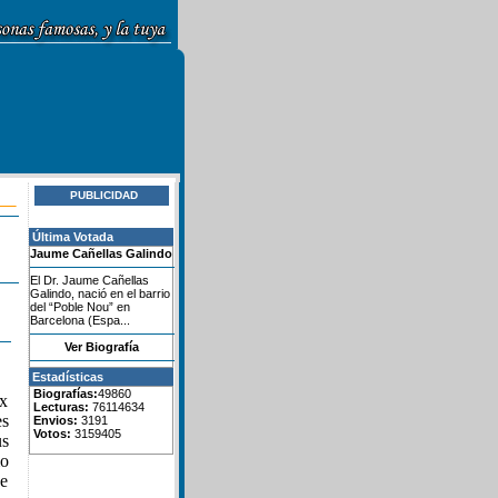
PUBLICIDAD
Última Votada
Jaume Cañellas Galindo
El Dr. Jaume Cañellas
Galindo, nació en el barrio
del “Poble Nou” en
Barcelona (Espa...
Ver Biografía
Estadísticas
Biografías:
49860
ux
Lecturas:
76114634
es
Envios:
3191
Votos:
3159405
us
mo
se