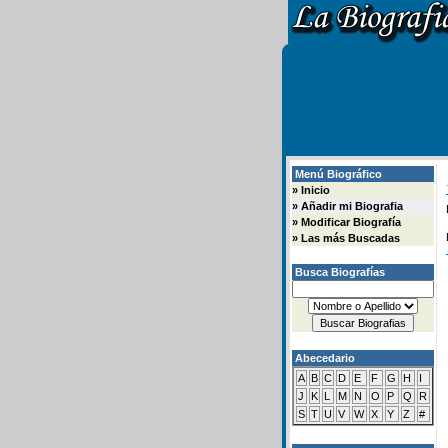
Menú Biográfico
»
Inicio
»
Añadir mi Biografia
»
Modificar Biografía
»
Las más Buscadas
Busca Biografías
Abecedario
A
B
C
D
E
F
G
H
I
J
K
L
M
N
O
P
Q
R
S
T
U
V
W
X
Y
Z
#