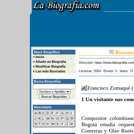
Biografi
Menú Biográfico
»
Inicio
»
Añadir mi Biografia
Dirección:
https://www.labiografia.co
»
Modificar Biografía
Lecturas: 5554 : Envios: 0 : Votos: 72
»
Las más Buscadas
Busca Biografías
Francisco Zumaqué (
1 Un visitante nos com
Abecedario
A
B
C
D
E
F
G
H
I
Compositor colombiano
J
K
L
M
N
O
P
Q
R
Bogotá estudia orques
S
T
U
V
W
X
Y
Z
#
Contreras y Olav Root