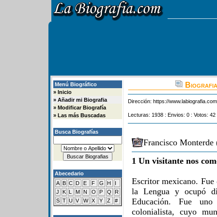
Biografia
Menú Biográfico
»
Inicio
»
Añadir mi Biografia
Dirección:
https://www.labiografia.co
»
Modificar Biografía
Lecturas: 1938 : Envios: 0 : Votos: 42
»
Las más Buscadas
Busca Biografías
Francisco Monterde 
1 Un visitante nos com
Abecedario
Escritor mexicano. Fue
A
B
C
D
E
F
G
H
I
la Lengua y ocupó di
J
K
L
M
N
O
P
Q
R
Educación. Fue uno
S
T
U
V
W
X
Y
Z
#
colonialista, cuyo mu